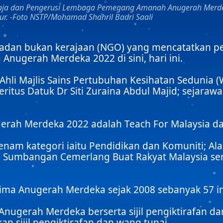
Diraja dan Pengerusi Lembaga Pemegang Amanah Anugerah Merd
r. -Foto NSTP/Mohamad Shahril Badri Saali
dan bukan kerajaan (NGO) yang mencatatkan pe
ugerah Merdeka 2022 di sini, hari ini.
Ahli Majlis Sains Pertubuhan Kesihatan Sedunia 
itus Datuk Dr Siti Zuraina Abdul Majid; sejarawa
rah Merdeka 2022 adalah Teach For Malaysia dan
am kategori iaitu Pendidikan dan Komuniti; Alam
g; Sumbangan Cemerlang Buat Rakyat Malaysia s
ima Anugerah Merdeka sejak 2008 sebanyak 57 in
nugerah Merdeka berserta sijil pengiktirafan d
 sijil pengiktirafan dan wang tunai.