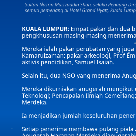
Sultan Nazrin Muizzuddin Shah, selaku Penaung 
semua pemenang di Hotel Grand Hyatt, Kuala Lumpu
KUALA LUMPUR:
Empat pakar dan dua ba
pengkhususan masing-masing menerima An
Mereka ialah pakar perubatan yang juga 
Kamarulzaman; pakar arkeologi, Prof Emer
aktivis pendidikan, Samuel Isaiah.
Selain itu, dua NGO yang menerima Anuge
Mereka dikurniakan anugerah mengikut en
Teknologi; Pencapaian Ilmiah Cemerlan
Merdeka.
Ia menjadikan jumlah keseluruhan pener
Setiap penerima membawa pulang piala A
Anugerah Harapan Merdeka dianugerahkan