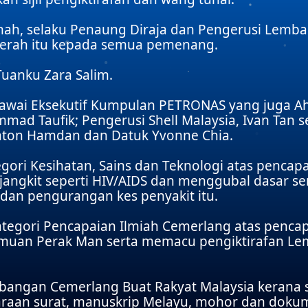
n Shah, selaku Penaung Diraja dan Pengerusi L
erah itu kepada semua pemenang.
Tuanku Zara Salim.
Pegawai Eksekutif Kumpulan PETRONAS yang juga
ad Taufik; Pengerusi Shell Malaysia, Ivan Tan
aton Hamdan dan Datuk Yvonne Chia.
ori Kesihatan, Sains dan Teknologi atas penca
ngkit seperti HIV/AIDS dan menggubal dasar ser
an pengurangan kes penyakit itu.
tegori Pencapaian Ilmiah Cemerlang atas pencapa
uan Perak Man serta memacu pengiktirafan Le
mbangan Cemerlang Buat Rakyat Malaysia kerana
iharaan surat, manuskrip Melayu, mohor dan d