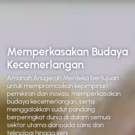
MENU
EN
Memperkasakan Budaya
Kecemerlangan
Amanah Anugerah Merdeka bertujuan
untuk mempromosikan kepimpinan
pemikiran dan inovasi, memperkasakan
budaya kecemerlangan, serta
menggalakkan sudut pandang
berperingkat dunia di dalam semua
sektor utama daripada sains dan
teknologi hingga seni.