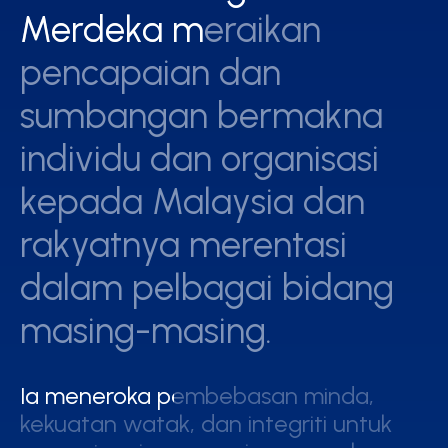
Merdeka meraikan
Merdeka meraikan
pencapaian dan
pencapaian dan
sumbangan bermakna
sumbangan bermakna
individu dan organisasi
individu dan organisasi
kepada Malaysia dan
kepada Malaysia dan
rakyatnya merentasi
rakyatnya merentasi
dalam pelbagai bidang
dalam pelbagai bidang
masing-masing.
masing-masing.
Ia meneroka pembebasan minda,
Ia meneroka pembebasan minda,
kekuatan watak, dan integriti untuk
kekuatan watak, dan integriti untuk